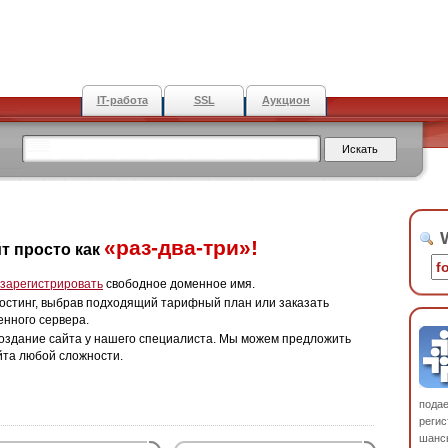
IT-работа
SSL
Аукцион
W
«раз-два-три»!
т просто как
зарегистрировать
свободное доменное имя.
остинг, выбрав подходящий тарифный план или заказать
енного сервера.
оздание сайта у нашего специалиста. Мы можем предложить
йта любой сложности.
пода
регис
шанс