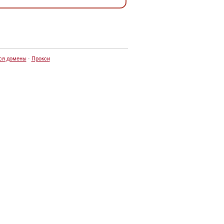
ся домены
·
Прокси