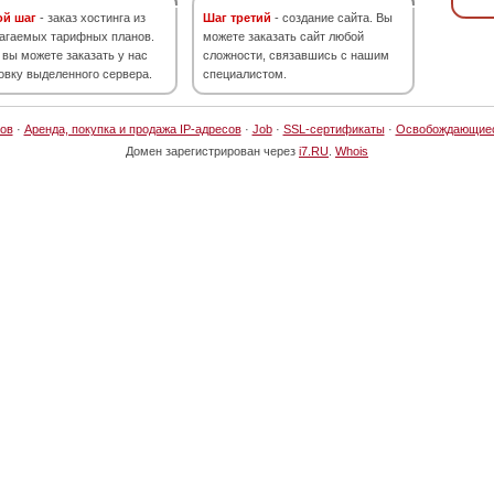
ой шаг
- заказ хостинга из
Шаг третий
- создание сайта. Вы
агаемых тарифных планов.
можете заказать сайт любой
 вы можете заказать у нас
сложности, связавшись с нашим
овку выделенного сервера.
специалистом.
ов
·
Аренда, покупка и продажа IP-адресов
·
Job
·
SSL-сертификаты
·
Освобождающие
Домен зарегистрирован через
i7.RU
.
Whois